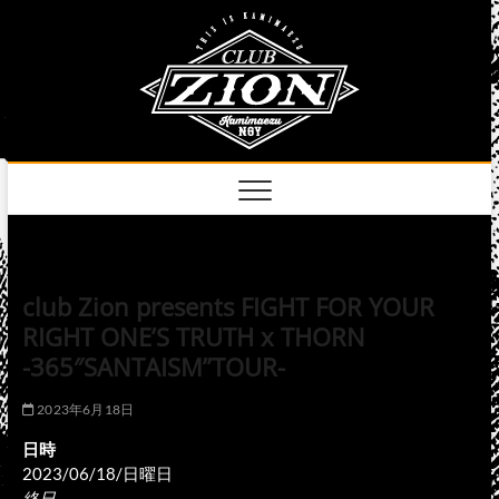
Skip
club
to
名古屋市中区上前
津のライブハウス
content
zion
official
site
club Zion presents FIGHT FOR YOUR
RIGHT ONE’S TRUTH x THORN
-365″SANTAISM”TOUR-
2023年6月18日
日時
2023/06/18/日曜日
終日