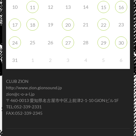
10
12
13
14
11
15
16
19
21
23
17
18
20
22
25
26
28
24
27
29
30
31
1
2
3
4
5
6
CLUB ZION
http://www.zion.gionsound.jp
zion@c-o-a-l.jp
〒460-0013 愛知県名古屋市中区上前津2-1-10 GIONビル1F
TEL:052-339-2331
FAX:052-339-2345