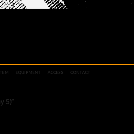
official site
ブハウス
STEM
EQUIPMENT
ACCESS
CONTACT
y 5)”