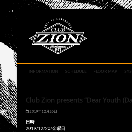
Skip
to
club zion 
content
名古屋市中区上前津のライ
INFORMATION
SCHEDULE
FLOOR MAP
SY
Club Zion presents “Dear Youth (Da
2019年12月20日
日時
2019/12/20/金曜日