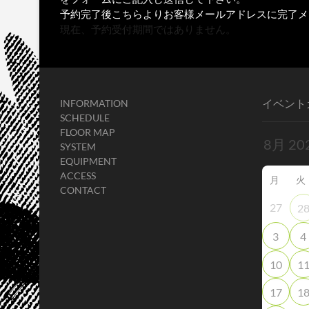
予約完了後こちらよりお客様メールアドレスに完了メ
現在、予約受付期間ではありません。
イベント
INFORMATION
SCHEDULE
FLOOR MAP
SYSTEM
EQUIPMENT
ACCESS
月
火
CONTACT
27
2
3
4
10
1
17
1