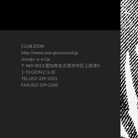
CLUB ZION
http://www.zion.gionsound.jp
zion@c-o-a-l.jp
〒460-0013 愛知県名古屋市中区上前津2-
1-10 GIONビル1F
TEL:052-339-2331
FAX:052-339-2345