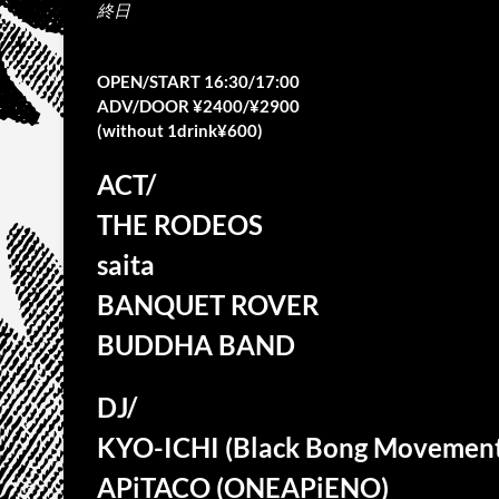
終日
OPEN/START 16:30/17:00
ADV/DOOR ¥2400/¥2900
(without 1drink¥600)
ACT/
THE RODEOS
saita
BANQUET ROVER
BUDDHA BAND
DJ/
KYO-ICHI (Black Bong Movement
APiTACO (ONEAPiENO)