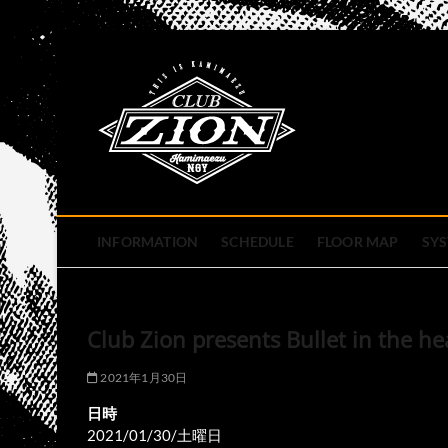
Skip
to
club zion 
content
名古屋市中区上前津のライ
INFORMATION
SCHEDULE
FLOOR MAP
SY
Club Zion presents Bullet in the he
2021年1月30日
日時
2021/01/30/土曜日