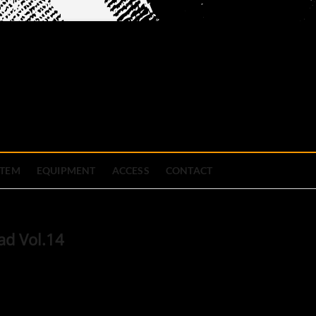
official site
ブハウス
STEM
EQUIPMENT
ACCESS
CONTACT
ad Vol.14