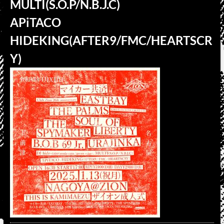
MULTI(S.O.P/N.B.J.C)
APiTACO
HIDEKING(AFTER9/FMC/HEARTSCR
Y)