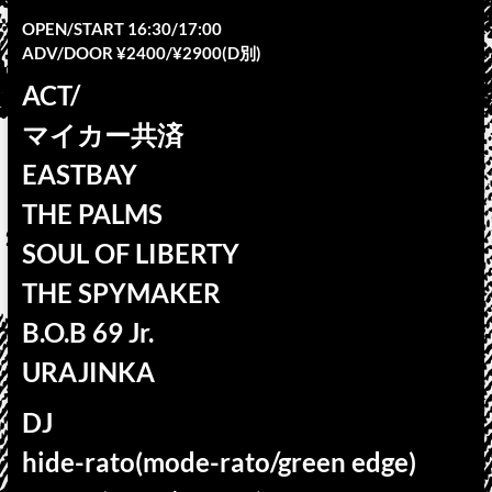
OPEN/START 16:30/17:00
ADV/DOOR ¥2400/¥2900(D別)
ACT/
マイカー共済
EASTBAY
THE PALMS
SOUL OF LIBERTY
THE SPYMAKER
B.O.B 69 Jr.
URAJINKA
DJ
hide-rato(mode-rato/green edge)