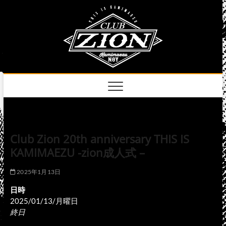
Skip
club
to
名古屋市中区上前
津のライブハウス
content
zion
official
site
Club Zion 20th anniversary THIS IS
KAMIMAEZU -zion成人式 –
2025年1月13日
日時
2025/01/13/月曜日
終日