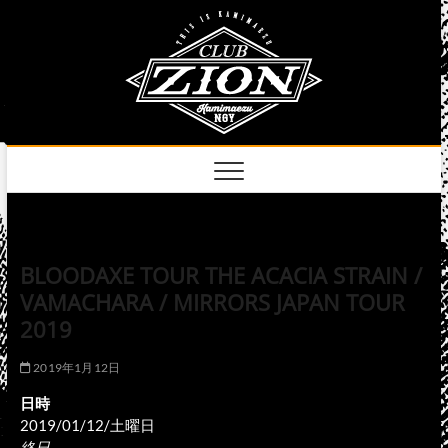
Skip
club
to
名古屋市中区上前
津のライブハウス
content
zion
official
site
BLOODAXE TOUR THE ACACIA STRAIN /
VAMACHARA / MIRRORS JAPAN TOUR
2019
2019年1月12日
日時
2019/01/12/土曜日
終日