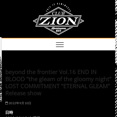
Skip
club
to
名古屋市中区上前
津のライブハウス
content
zion
official
site
beyond the frontier Vol.16 END IN
BLOOD “the gleam of the gloomy night”
LOST COMMITMENT “ETERNAL GLEAM”
Release show
2022年9月10日
日時