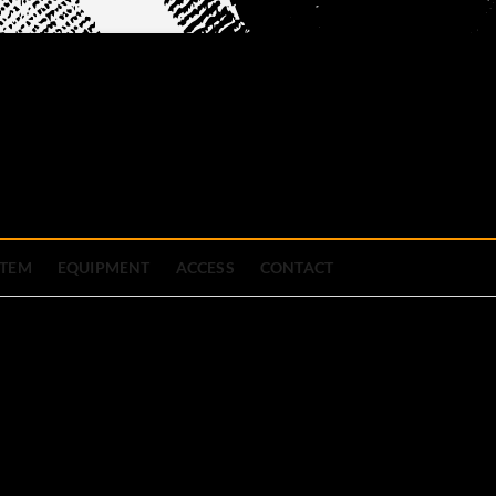
official site
ブハウス
STEM
EQUIPMENT
ACCESS
CONTACT