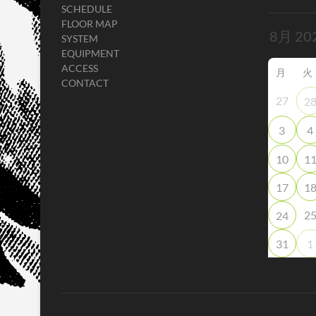
SCHEDULE
FLOOR MAP
SYSTEM
EQUIPMENT
ACCESS
月
火
CONTACT
27
2
3
4
10
1
17
1
2
24
31
1