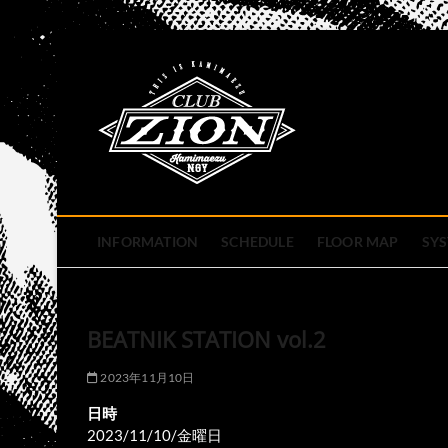
Skip
to
club zion 
content
名古屋市中区上前津のライ
INFORMATION
SCHEDULE
FLOOR MAP
SY
BEATNIK STATION vol.2
2023年11月10日
日時
2023/11/10/金曜日