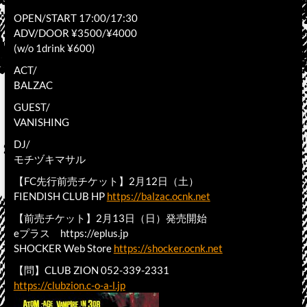
OPEN/START 17:00/17:30
ADV/DOOR ¥3500/¥4000
(w/o 1drink ¥600)
ACT/
BALZAC
GUEST/
VANISHING
DJ/
モチヅキマサル
【FC先行前売チケット】2月12日（土）
FIENDISH CLUB HP
https://balzac.ocnk.net
【前売チケット】2月13日（日）発売開始
eプラス https://eplus.jp
SHOCKER Web Store
https://shocker.ocnk.net
【問】CLUB ZION 052-339-2331
https://clubzion.c-o-a-l.jp