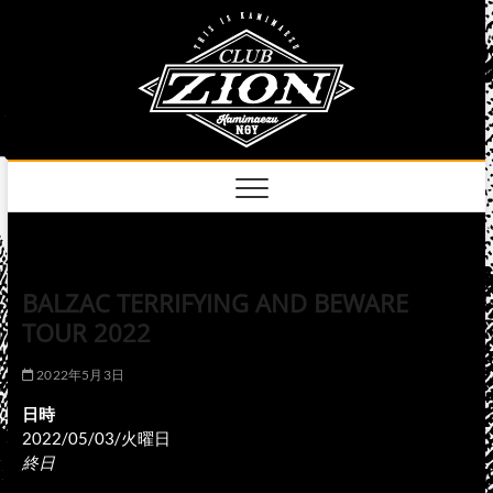
Skip
club
to
名古屋市中区上前
津のライブハウス
content
zion
official
site
BALZAC TERRIFYING AND BEWARE
TOUR 2022
2022年5月3日
日時
2022/05/03/火曜日
終日