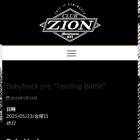
Skip
club
to
名古屋市中区上前
津のライブハウス
content
zion
official
site
BabyNeck pre. “Feeding Bottle”
2025年5月23日
日時
2025/05/23/金曜日
終日