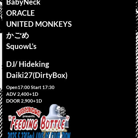
BabyNeck
ORACLE
UNITED MONKEYS
かごめ
SquowL’s
DJ/ Hideking
Daiki27(DirtyBox)
Open17:00 Start 17:30
ADV 2,400+1D
DOOR 2,900+1D