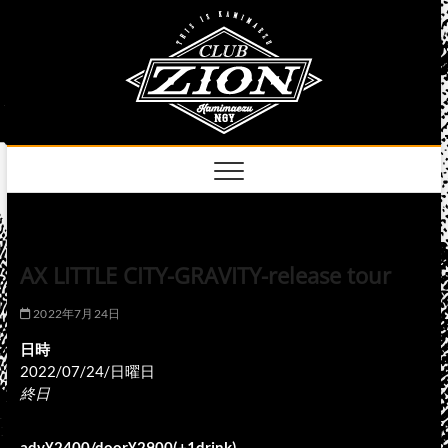
Skip
club
to
名古屋市中区上前
津のライブハウス
content
zion
official
site
AX LITTLE CITY-GRAVITY-release tour
2022年7月24日
日時
2022/07/24/日曜日
終日
adv¥2400/door¥2900(+1drink)