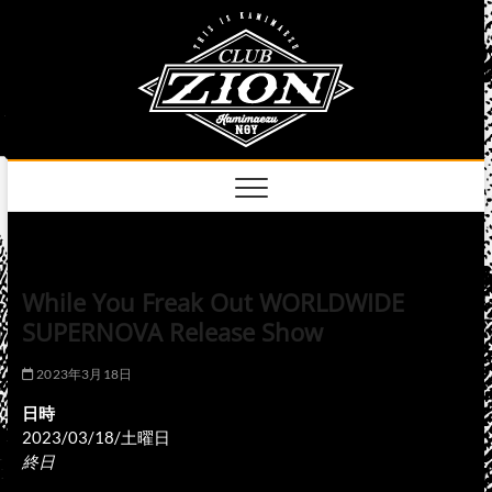
Skip
club
to
名古屋市中区上前
津のライブハウス
content
zion
official
site
While You Freak Out WORLDWIDE
SUPERNOVA Release Show
2023年3月18日
日時
2023/03/18/土曜日
終日