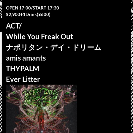
OPEN 17:00/START 17:30
¥2,900+1Drink(¥600)
ACT/
While You Freak Out
ナポリタン・デイ・ドリーム
amis amants
THYPALM
Ever Litter