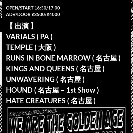
OPEN/START 16:30/17:00
ADV/DOOR ¥3500/¥4000
【 出演 】
VARIALS ( PA )
TEMPLE ( 大阪 )
RUNS IN BONE MARROW ( 名古屋 )
KINGS AND QUEENS ( 名古屋 )
UNWAVERING ( 名古屋 )
HOUND ( 名古屋 – 1st Show )
HATE CREATURES ( 名古屋 )