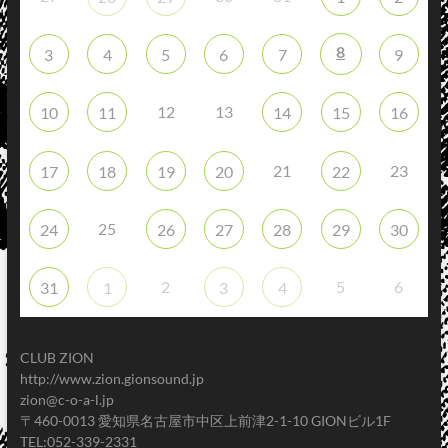
8
3
4
5
6
7
9
12
13
10
11
14
15
16
21
23
17
18
19
20
22
25
24
26
27
28
29
30
2
5
6
31
1
3
4
CLUB ZION
http://www.zion.gionsound.jp
zion@c-o-a-l.jp
〒460-0013 愛知県名古屋市中区上前津2-1-10 GIONビル1F
TEL:052-339-2331