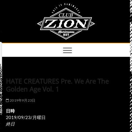
Skip
club
to
名古屋市中区上前
津のライブハウス
content
zion
official
site
HATE CREATURES Pre. We Are The
Golden Age Vol. 1
2019年9月23日
日時
2019/09/23/月曜日
終日