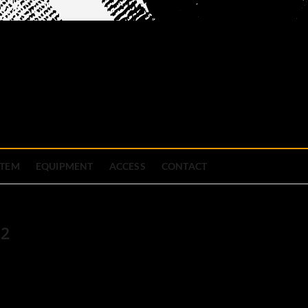
official site
ブハウス
STEM
EQUIPMENT
ACCESS
CONTACT
.2