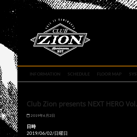
Skip
to
club zion 
content
名古屋市中区上前津のライ
INFORMATION
SCHEDULE
FLOOR MAP
SY
Club Zion presents NEXT HERO Vol
2019年6月2日
日時
2019/06/02/日曜日