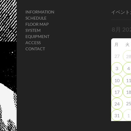
イベント
INFORMATION
SCHEDULE
FLOOR MAP
SYSTEM
EQUIPMENT
ACCESS
月
火
CONTACT
27
2
3
4
10
1
17
1
2
24
31
1