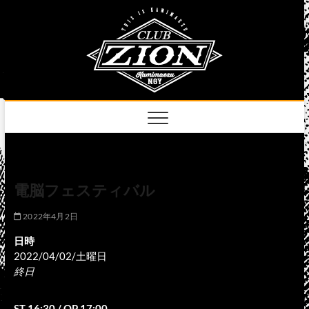
Skip
club
to
名古屋市中区上前
津のライブハウス
content
zion
official
site
電脳フェスティバル
2022年4月2日
日時
2022/04/02/土曜日
終日
ST 16:30 / OP 17:00