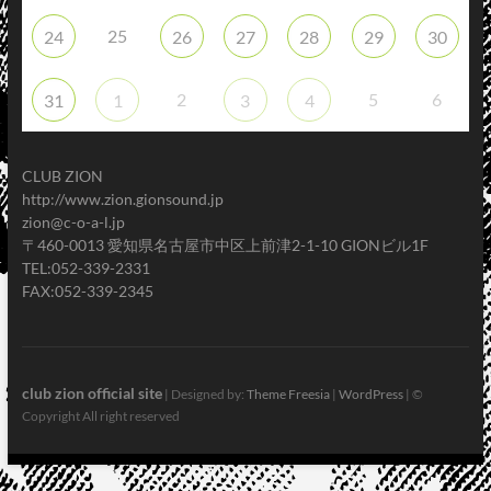
25
24
26
27
28
29
30
2
5
6
31
1
3
4
CLUB ZION
http://www.zion.gionsound.jp
zion@c-o-a-l.jp
〒460-0013 愛知県名古屋市中区上前津2-1-10 GIONビル1F
TEL:052-339-2331
FAX:052-339-2345
club zion official site
| Designed by:
Theme Freesia
|
WordPress
| ©
Copyright All right reserved