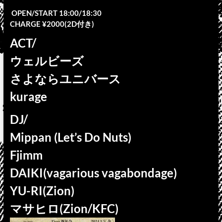
OPEN/START 18:00/18:30
CHARGE ¥2000(2D付き)
ACT/
ウェルビーズ
さよならユニバース
kurage
DJ/
Mippan (Let’s Do Nuts)
Fjimm
DAIKI(vagarious vagabondage)
YU-RI(Zion)
マサヒロ(Zion/KFC)