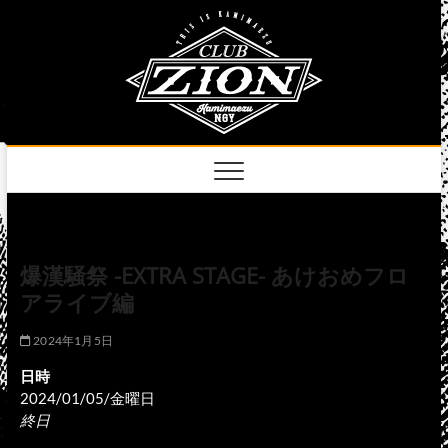
Skip
club
to
名古屋市中区上前
津のライブハウス
content
zion
official
site
爆漢騒祭 -EXTRA STAGE- あけおめフロ
アライブ編
2024年1月5日
日時
2024/01/05/金曜日
終日