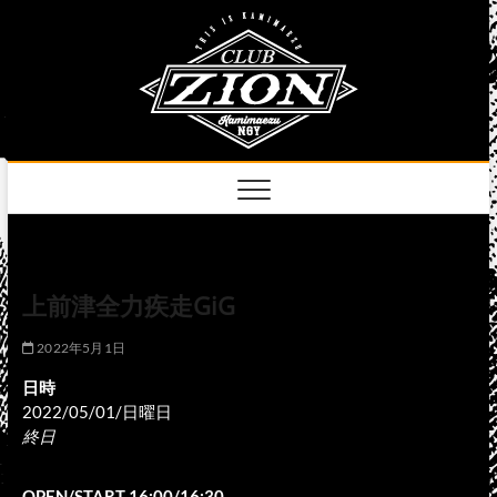
Skip
club
to
名古屋市中区上前
津のライブハウス
content
zion
official
site
上前津全力疾走GiG
2022年5月1日
日時
2022/05/01/日曜日
終日
OPEN/START 16:00/16:30