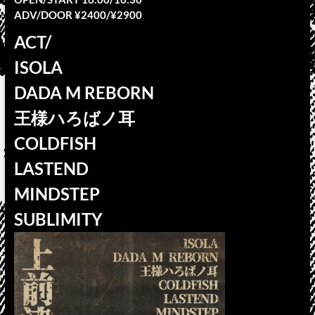
ADV/DOOR ¥2400/¥2900
ACT/
ISOLA
DADA M REBORN
王様ハろばノ耳
COLDFISH
LASTEND
MINDSTEP
SUBLIMITY