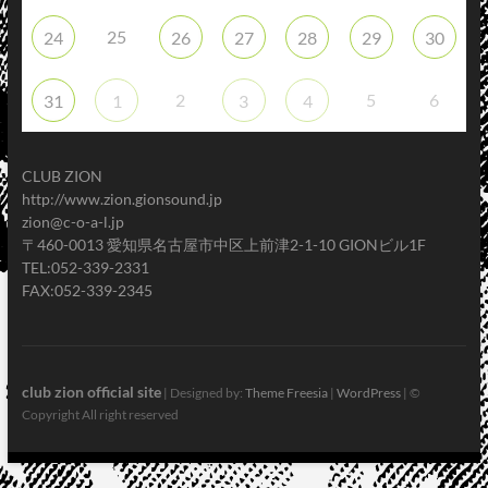
25
24
26
27
28
29
30
2
5
6
31
1
3
4
CLUB ZION
http://www.zion.gionsound.jp
zion@c-o-a-l.jp
〒460-0013 愛知県名古屋市中区上前津2-1-10 GIONビル1F
TEL:052-339-2331
FAX:052-339-2345
club zion official site
| Designed by:
Theme Freesia
|
WordPress
| ©
Copyright All right reserved