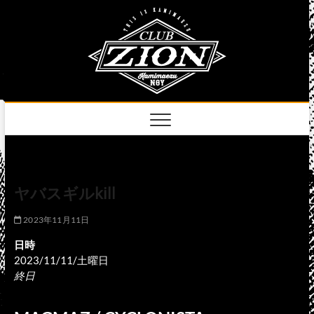
Skip
club
to
名古屋市中区上前
津のライブハウス
content
zion
official
site
ヤバスギルkill
2023年11月11日
日時
2023/11/11/土曜日
終日