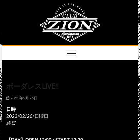
Skip
club
to
名古屋市中区上前
津のライブハウス
content
zion
official
site
ボーダレスLIVE!!
2023年2月26日
日時
2023/02/26/日曜日
終日
【DAY】OPEN 12:00 / START 12:30