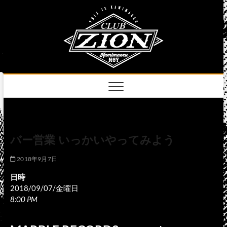
Skip
club
to
名古屋市中区上前
津のライブハウス
content
zion
official
site
バー営業 いっかいやってみよう
2018年9月7日
日時
2018/09/07/金曜日
8:00 PM