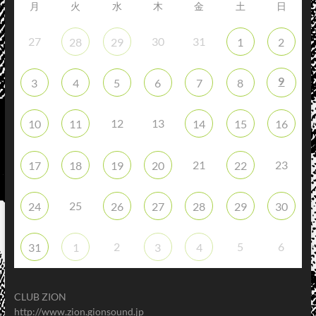
月
火
水
木
金
土
日
27
30
31
28
29
1
2
9
3
4
5
6
7
8
12
13
10
11
14
15
16
21
23
17
18
19
20
22
25
24
26
27
28
29
30
2
5
6
31
1
3
4
CLUB ZION
http://www.zion.gionsound.jp