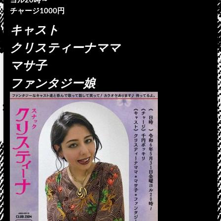
チャージ1000円
キャスト
クリスティーナママ
マサ子
ファンタジー娘