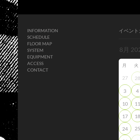
イベント
INFORMATION
SCHEDULE
FLOOR MAP
SYSTEM
EQUIPMENT
ACCESS
月
火
CONTACT
27
2
3
4
10
1
17
1
2
24