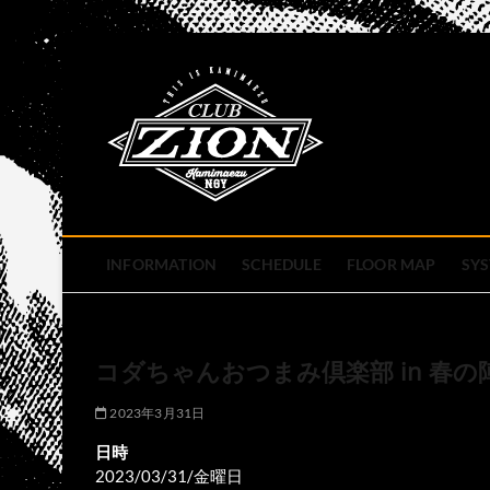
Skip
to
club zion 
content
名古屋市中区上前津のライ
INFORMATION
SCHEDULE
FLOOR MAP
SY
コダちゃんおつまみ倶楽部 in 春の
2023年3月31日
日時
2023/03/31/金曜日