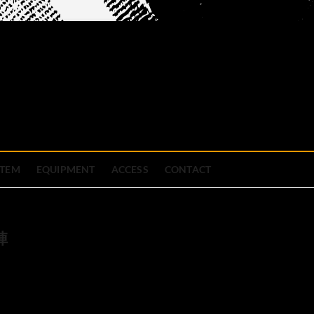
official site
ブハウス
STEM
EQUIPMENT
ACCESS
CONTACT
陣