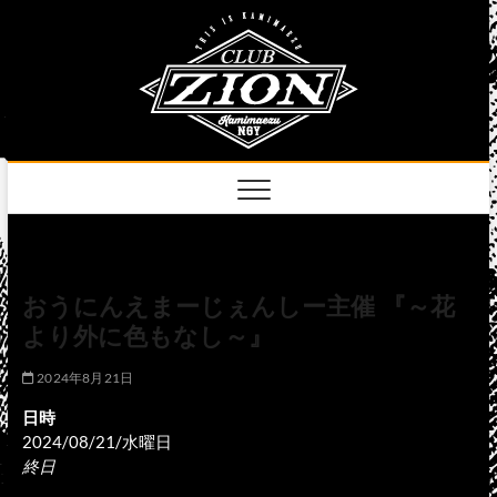
Skip
club
to
名古屋市中区上前
津のライブハウス
content
zion
official
site
おうにんえまーじぇんしー主催 『～花
より外に色もなし～』
2024年8月21日
日時
2024/08/21/水曜日
終日