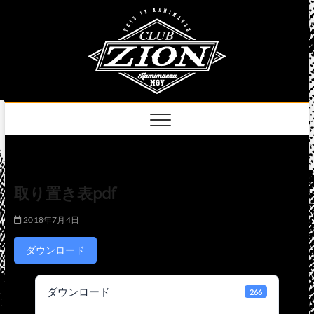
Skip
club
to
名古屋市中区上前
津のライブハウス
content
zion
official
site
取り置き表pdf
2018年7月4日
ダウンロード
ダウンロード
266