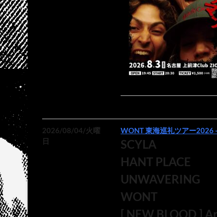
2026/08/04/火曜
WONT 東海巡礼ツアー2026 
日
SCYLA
HANT PLACE
UNWAVERING
WONT
[ NEW BLOOD ] Ari