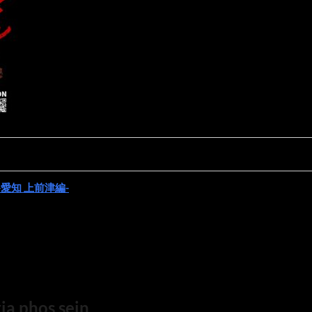
-愛知 上前津編-
a phos sein