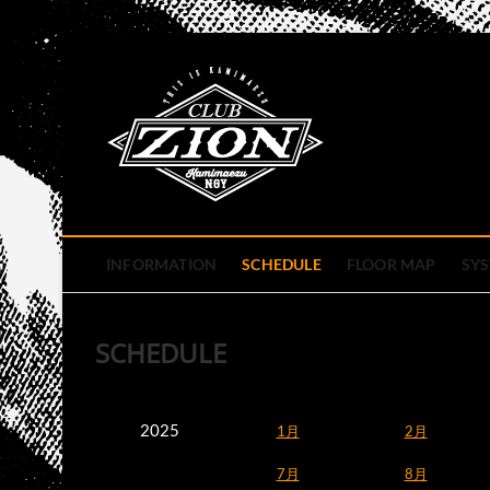
Skip
to
club zion 
content
名古屋市中区上前津のライ
INFORMATION
SCHEDULE
FLOOR MAP
SY
SCHEDULE
2025
1月
2月
7月
8月