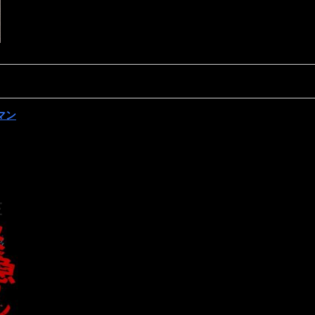
ンマン
E