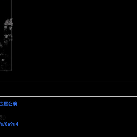
古屋公演
D別)
p/e/8a9u4