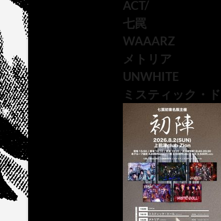
ACT/
七罠
WAAARZ
メトリア
UNWHITE
ミスティック・ド