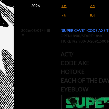
2026
1月
2月
7月
8月
2026/08/01/土曜
"SUPER CAVE" -CODE AXE Th
日
OPEN18:00/START:18:30
TICKET¥2,900/U-20¥1,500 
ACT/
CODE AXE
HOTOKE
EACH OF THE DA
EYEBLOW