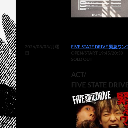
2026/08/03/月曜
FIVE STATE DRIVE 緊急ワ
日
OPEN/START 19:45/20:30
SOLD OUT
ACT/
FIVE STATE DRIV