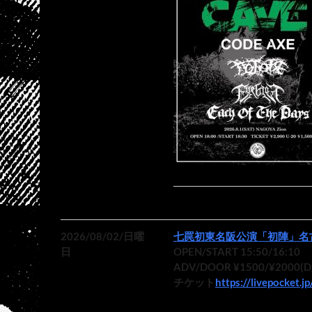
2026/08/02/日曜
七罠初東名阪公演「初陣」名
日
OPEN/START 15:50/16:10
ADV/DOOR ¥1500/¥2000(
チケット
https://livepocket.j