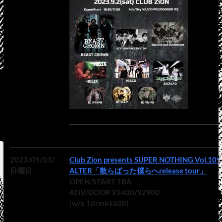
2023/09/03/
Club Zion presents SUPER NOTHING Vol.109
日曜日
ALTER「散らばった僕らへrelease tour」
OPEN/START TBA
ADV/DOOR ¥2400/¥2900
(w/o 1drink¥600)