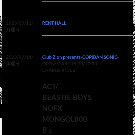
2023/09/11/
RENT HALL
月曜日
2023/09/14/
Club Zion presents-COPIBAN SONIC-
木曜日
OPEN/START 19:30/20:00
CHARGE ¥1500
ACT/
BEASTIE BOYS
NOFX
MONGOL800
B’z