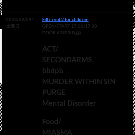
2023/09/09/
Fill in vol.2 for children
土曜日
OPEN/START 17:00/17:30
DOOR ¥2900(D別)
ACT/
SECONDARMS
bbdpb
MURDER WITHIN SIN
PURGE
Mental Disorder
Food/
MIASMA