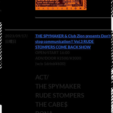
2023/09/17/
THE SPYMAKER & Club Zion presents Don't
日曜日
stop communication!! Vol.3 RUDE
STOMPERS COME BACK SHOW
OPEN/START 16:00
ADV/DOOR ¥2500/¥3000
(w/o 1drink¥600)
ACT/
THE SPYMAKER
RUDE STOMPERS
THE CABE$