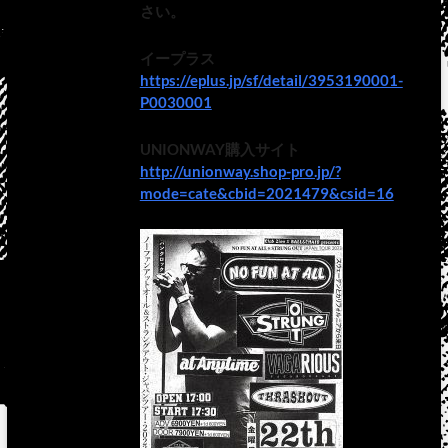
さい。
イープラス
https://eplus.jp/sf/detail/3953190001-
P0030001
UNIONWAY購入サイト
http://unionway.shop-pro.jp/?
mode=cate&cbid=2021479&csid=16