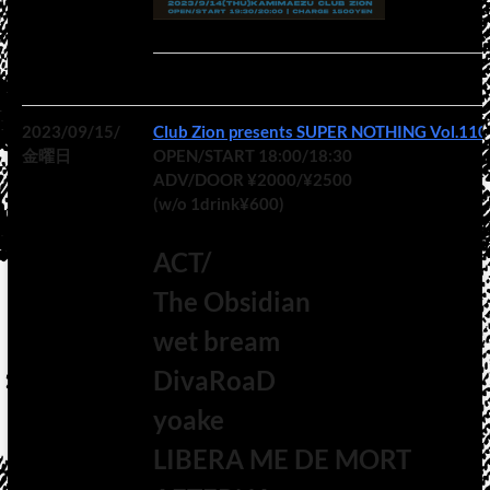
2023/09/15/
Club Zion presents SUPER NOTHING Vol.110
金曜日
OPEN/START 18:00/18:30
ADV/DOOR ¥2000/¥2500
(w/o 1drink¥600)
ACT/
The Obsidian
wet bream
DivaRoaD
yoake
LIBERA ME DE MORT