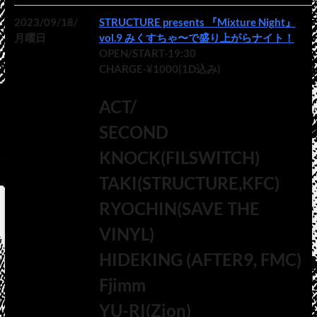
2023/09/18/
STRUCTURE presents 『Mixture Night』
月曜日
vol.9 みくすちゃ〜で盛り上がらナイト！
OPEN/START-19:30
CHARGE-¥1000(1D込み)
ACT/
SECOND
KNOCK(FILSWITCH)
TAKI(STRUCTURE,KFC)
RYOCHIN(SAVE THE
VINYL)
HIDEKING (AFTER9, FMC)
Fjimm
YU-RI(Zion)