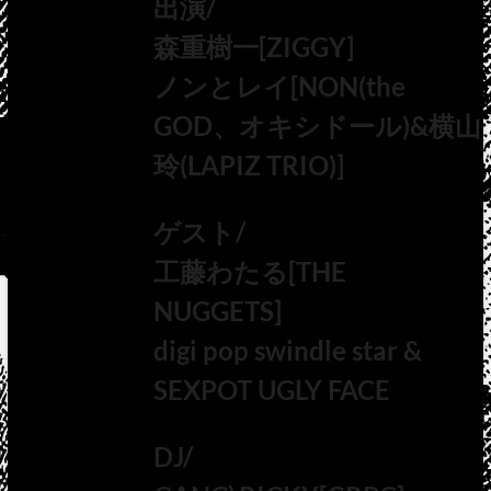
出演/
森重樹一[ZIGGY]
ノンとレイ[NON(the
GOD、オキシドール)&横山
玲(LAPIZ TRIO)]
ゲスト/
工藤わたる[THE
NUGGETS]
digi pop swindle star &
SEXPOT UGLY FACE
DJ/