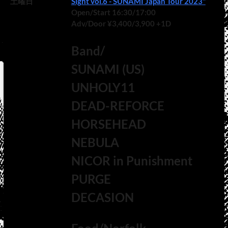
土曜日
Sight vol.6 - SUNAMI Japan Tour 2023"
Open/Start 16:30/17:00
Adv/Door ¥3,400/3,900 +1D
Band/
SUNAMI (US)
UNHOLY11
DEAD-REFORCE
HORSEHEAD
NEBULA
NICOR in Punishment
PURGE
DECASION