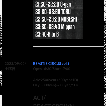
2023/09/02/
BEASTIE CIRCUS vol.9
土曜日
Open16:30/Start17:00
Adv:2500yen(+600yen/1D)
Day:3000yen(+600yen/1D)
ACT/