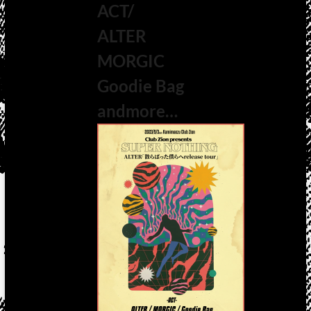
ACT/
ALTER
MORGIC
Goodie Bag
andmore…