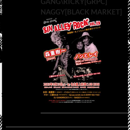
GANG\RICKY[GRPC]
NAGGY[BLACK MARKET]