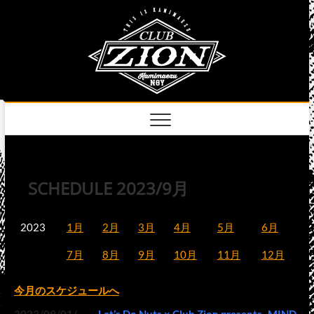
Skip
club
to
名古屋市中区上前
津のライブハウス
content
zion
official
site
SCHEDULE 2023/9月
2023
1月
2月
3月
4月
5月
6月
7月
8月
9月
10月
11月
12月
今月のスケジュールへ