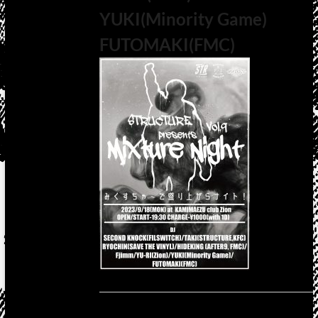
YUKI(Minority Game)
FUTOMAKI(FMC)