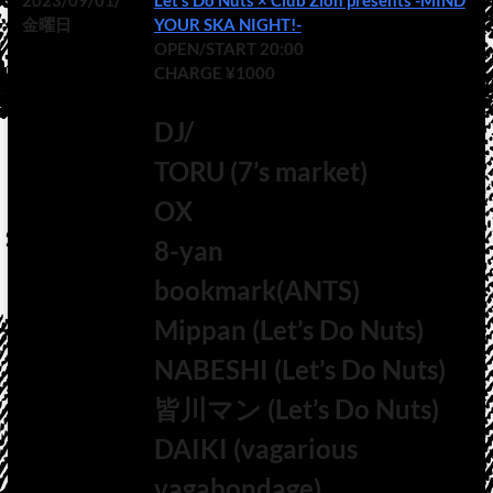
2023/09/01/
Let’s Do Nuts × Club Zion presents -MIND
金曜日
YOUR SKA NIGHT!-
OPEN/START 20:00
CHARGE ¥1000
DJ/
TORU (7’s market)
OX
8-yan
bookmark(ANTS)
Mippan (Let’s Do Nuts)
NABESHI (Let’s Do Nuts)
皆川マン (Let’s Do Nuts)
DAIKI (vagarious
vagabondage)