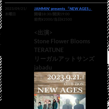
2023/09/21/
JAMMIN' presents 「NEW AGES」
木曜日
開場18:30/開演19:00
前売¥2000/当日¥2500
<出演>
Stone Flower Blooms
TERATUNE
リーガルアットサンズ
jabadu