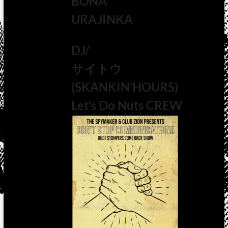
BONA
URAJINKA
DJ/
サイトウ
(SKANKIN’HOURS)
Let’s Do Nuts CREW