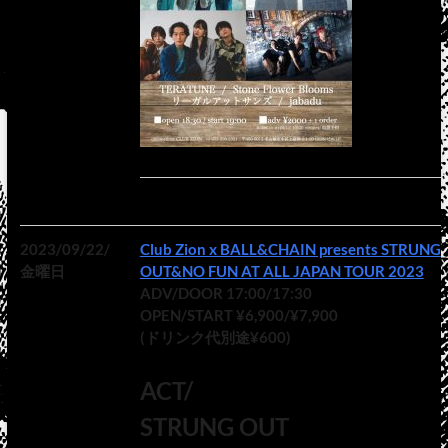
2023/09/22/
Club Zion x BALL&CHAIN presents STRUNG
金曜日
OUT&NO FUN AT ALL JAPAN TOUR 2023
ADV/DOOR 17:00/17:30
OPEN/START ¥6,900/¥7,900
(ドリンク代別途¥600)
ACT/
STRUNG OUT