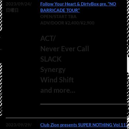
2023/09/24/
Follow Your Heart & DirtyBox pre. “NO
日曜日
BARRICADE TOUR”
OPEN/START TBA
ADV/DOOR ¥2,400/¥2,900
ACT/
Never Ever Call
SLACK
Synergy
Wind Shift
and more…
2023/09/29/
Club Zion presents SUPER NOTHING Vol.112