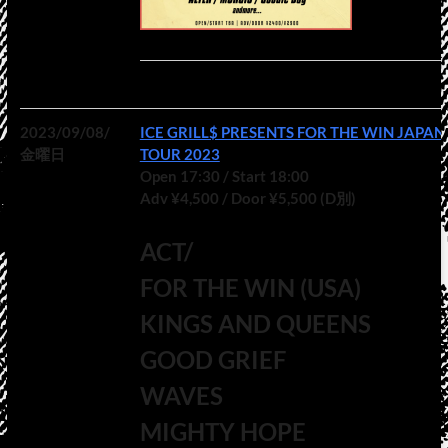
2023/09/08/
ICE GRILL$ PRESENTS FOR THE WIN JAPAN
金曜日
TOUR 2023
Open 17:30 / Start 18:00
Adv ¥4,500 / Door ¥5,500 (D別)
ACT/
FOR THE WIN (USA)
KINGS AND QUEENS
GOOD GRIEF
WAVES
MIGHTY HOPE