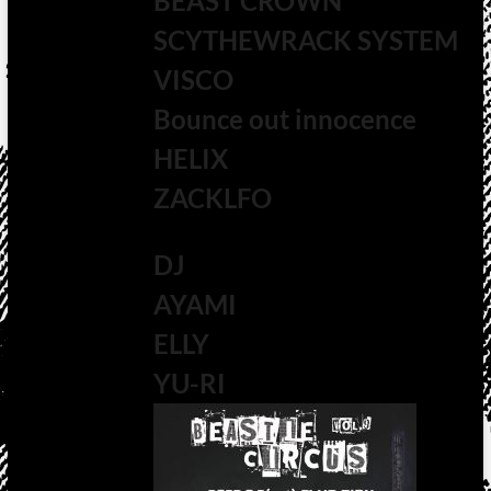
BEAST CROWN
SCYTHEWRACK SYSTEM
VISCO
Bounce out innocence
HELIX
ZACKLFO
DJ
AYAMI
ELLY
YU-RI