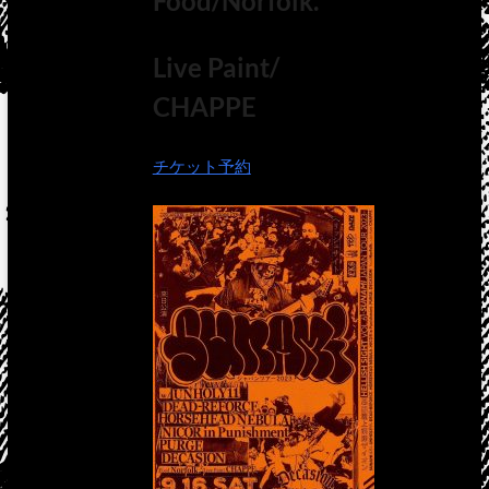
Food/Norfolk.
Live Paint/
CHAPPE
チケット予約