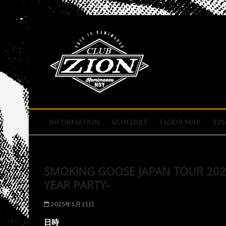
Skip
to
club zion 
content
名古屋市中区上前津のライ
INFORMATION
SCHEDULE
FLOOR MAP
SY
SMOKING GOOSE JAPAN TOUR 2025
YEAR PARTY-
2025年1月11日
日時