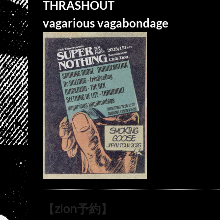
THRASHOUT
vagarious vagabondage
【zion予約】