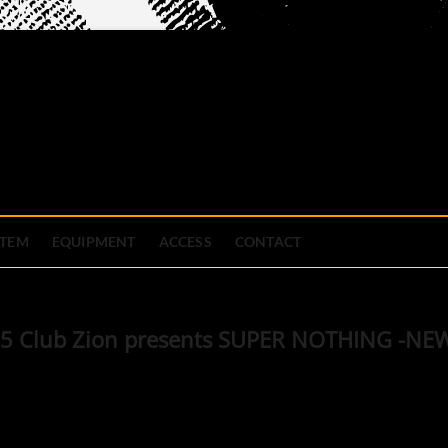
official site
ブハウス
STEM
EQUIPMENT
ACCESS
CONTACT
 Club Zion presents SUPER NOTHING -NE