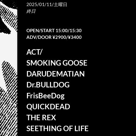
2025/01/11/土曜日
終日
OPEN/START 15:00/15:30
ADV/DOOR ¥2900/¥3400
ACT/
SMOKING GOOSE
DARUDEMATIAN
Dr.BULLDOG
FrisBeeDog
QUICKDEAD
THE REX
SEETHING OF LIFE