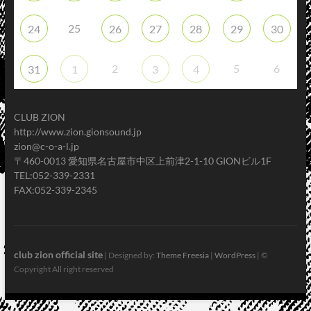
25
24
26
27
28
29
30
2
5
6
31
1
3
4
CLUB ZION
http://www.zion.gionsound.jp
zion@c-o-a-l.jp
〒460-0013 愛知県名古屋市中区上前津2-1-10 GIONビル1F
TEL:052-339-2331
FAX:052-339-2345
club zion official site
| Designed by:
Theme Freesia
|
WordPress
| ©
Copyright All right reserved