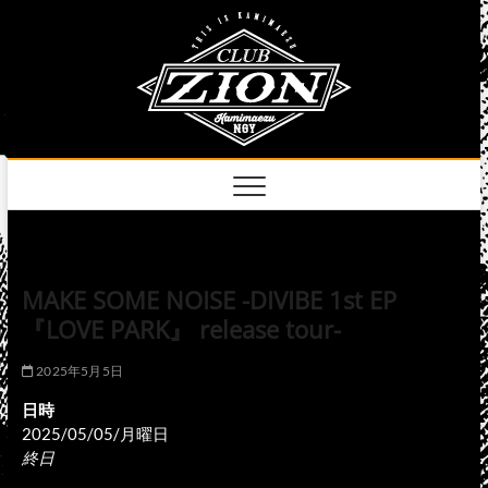
Skip
club
to
名古屋市中区上前
津のライブハウス
content
zion
official
site
MAKE SOME NOISE -DIVIBE 1st EP
『LOVE PARK』 release tour-
2025年5月5日
日時
2025/05/05/月曜日
終日