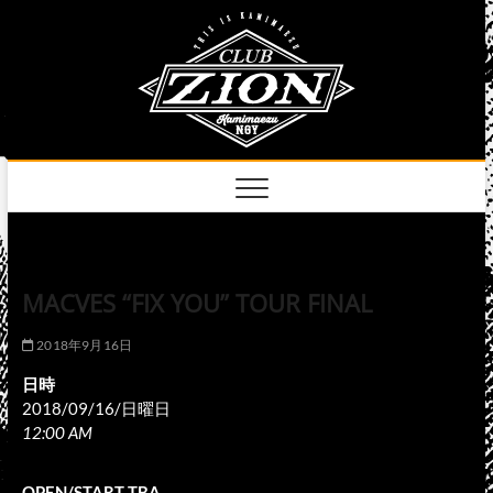
Skip
club
to
名古屋市中区上前
津のライブハウス
content
zion
official
site
MACVES “FIX YOU” TOUR FINAL
2018年9月16日
日時
2018/09/16/日曜日
12:00 AM
OPEN/START TBA