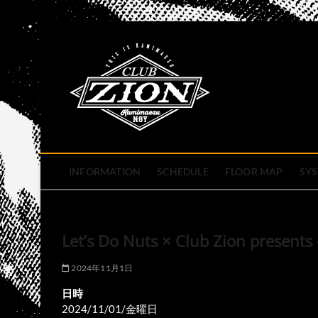
Skip
to
club zion 
content
名古屋市中区上前津のライ
INFORMATION
SCHEDULE
FLOOR MAP
SY
Let’s Do Nuts × Club Zion present
2024年11月1日
日時
2024/11/01/金曜日