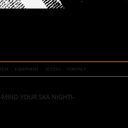
official site
ブハウス
STEM
EQUIPMENT
ACCESS
CONTACT
s -MIND YOUR SKA NIGHT!-