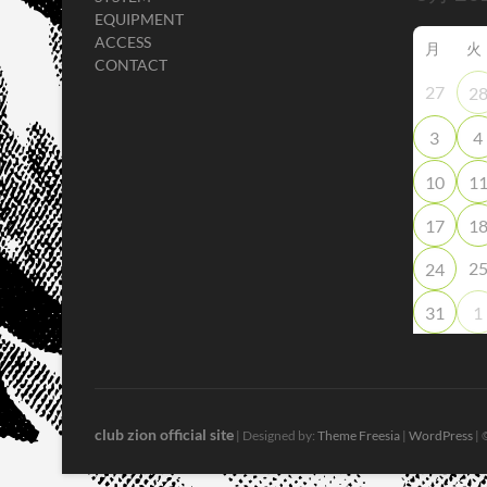
EQUIPMENT
ACCESS
月
火
CONTACT
27
2
3
4
10
1
17
1
2
24
31
1
club zion official site
| Designed by:
Theme Freesia
|
WordPress
| 