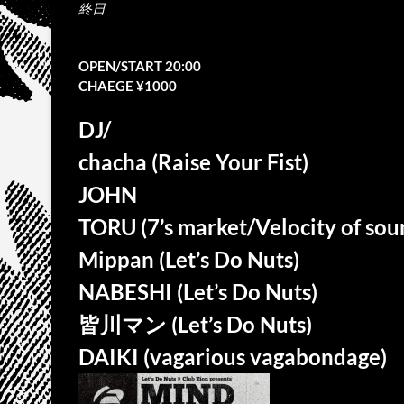
終日
OPEN/START 20:00
CHAEGE ¥1000
DJ/
chacha (Raise Your Fist)
JOHN
TORU (7’s market/Velocity of sou
Mippan (Let’s Do Nuts)
NABESHI (Let’s Do Nuts)
皆川マン (Let’s Do Nuts)
DAIKI (vagarious vagabondage)