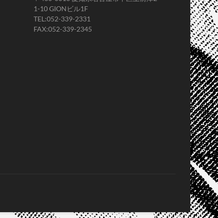
1-10 GIONビル1F
TEL:052-339-2331
FAX:052-339-2345