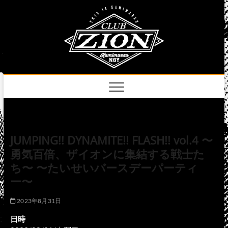
Skip
club
to
名古屋市中区上前
津のライブハウス
content
zion
official
site
JUMPING!! DYNAMITE!! FLASH!! vol.4 〜
勇気百倍、ザイオンに集結する戦士た
ち〜 〜たいせいバースデーパーティ
ー〜
2023年8月31日
日時