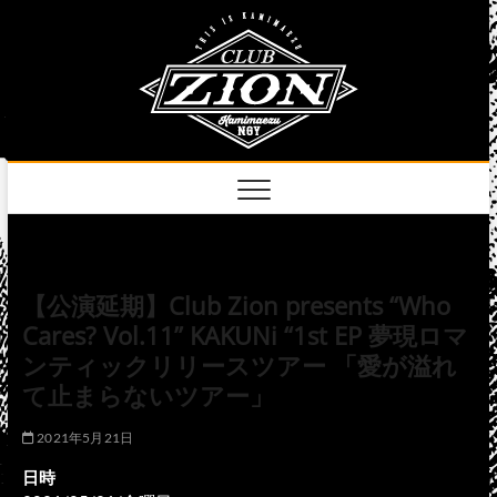
Skip
club
to
名古屋市中区上前
津のライブハウス
content
zion
official
site
【公演延期】Club Zion presents “Who
Cares? Vol.11” KAKUNi “1st EP 夢現ロマ
ンティックリリースツアー 「愛が溢れ
て止まらないツアー」
2021年5月21日
日時