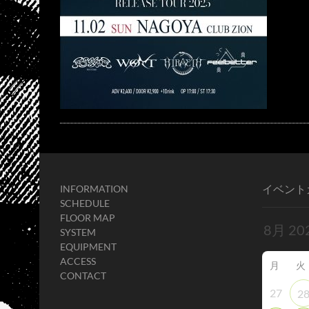
イベント
INFORMATION
SCHEDULE
FLOOR MAP
SYSTEM
EQUIPMENT
ACCESS
月
火
CONTACT
27
2