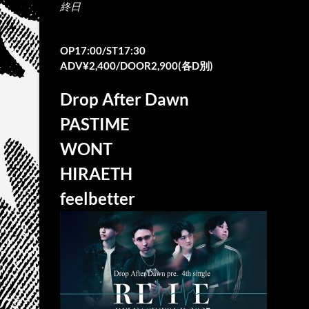
終日
OP17:00/ST17:30
ADV¥2,400/DOOR2,900(各D別)
Drop After Dawn
PASTIME
WONT
HIRAETH
feelbetter