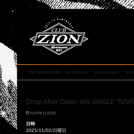
Skip
to
club zion 
content
名古屋市中区上前津のライ
INFORMATION
SCHEDULE
FLOOR MAP
SY
Drop After Dawn 4th SINGLE “REV
2025年11月2日
日時
2025/11/02/日曜日