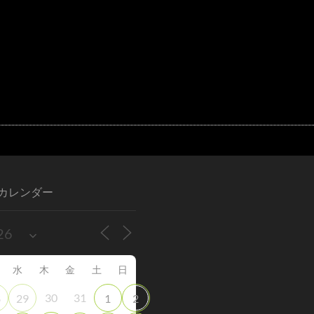
カレンダー
水
木
金
土
日
30
31
8
29
1
2