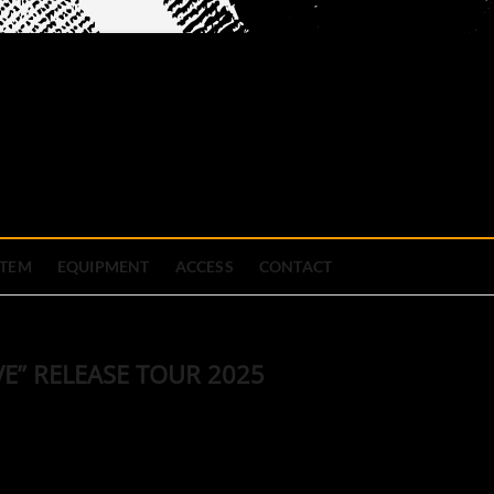
official site
ブハウス
STEM
EQUIPMENT
ACCESS
CONTACT
IVE” RELEASE TOUR 2025