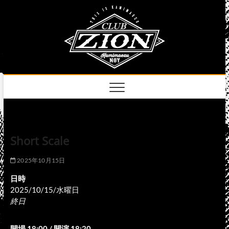
Skip
club
to
名古屋市中区上前
津のライブハウス
content
zion
official
site
Short Scale
2025年10月15日
日時
2025/10/15/水曜日
終日
開場 18:00 / 開演 18:20