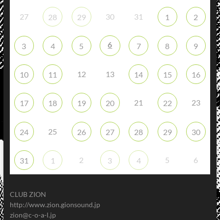
27
30
31
28
29
1
2
6
3
4
5
7
8
9
12
13
10
11
14
15
16
21
23
17
18
19
20
22
25
24
26
27
28
29
30
2
5
6
31
1
3
4
CLUB ZION
http://www.zion.gionsound.jp
zion@c-o-a-l.jp