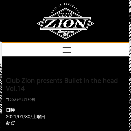
Skip
club
to
名古屋市中区上前
津のライブハウス
content
zion
official
site
Club Zion presents Bullet in the head
Vol.14
2021年1月30日
日時
2021/01/30/土曜日
終日