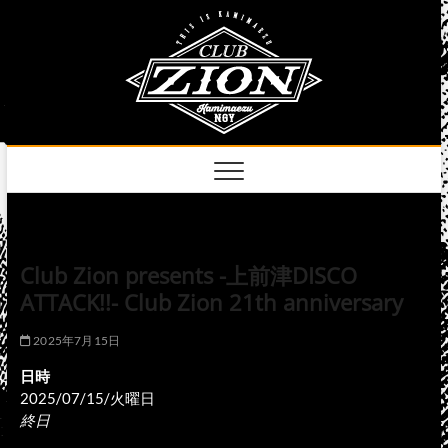
Skip
club
to
名古屋市中区上前
津のライブハウス
content
zion
official
site
Club Zion presents -上前津DISCO
ATTACK!!- Club Zion 21th anniversary
2025年7月15日
日時
2025/07/15/火曜日
終日