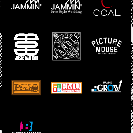
ラ
イ
ブ」