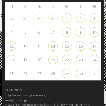
月
火
水
木
金
土
日
28
29
30
31
1
2
3
4
5
6
7
8
9
10
12
13
11
14
15
16
17
19
20
18
21
22
23
24
25
26
27
28
29
30
1
CLUB ZION
http://www.zion.gionsound.jp
zion@c-o-a-l.jp
〒460-0013 愛知県名古屋市中区上前津2-1-10 GIONビル1F