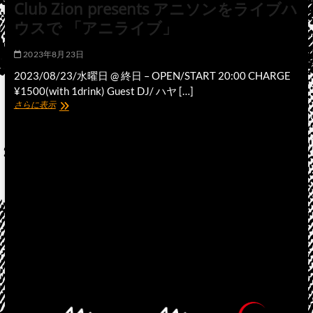
Fes.
Club Zion presents アニソンをライブハ
vol.02
ウスで 「アニライブ」
2023年8月23日
2023/08/23/水曜日 @ 終日 – OPEN/START 20:00 CHARGE
¥1500(with 1drink) Guest DJ/ ハヤ […]
Club
さらに表示
Zion
presents
ア
ニ
ソ
ン
を
ラ
イ
ブ
ハ
ウ
ス
で
「ア
ニ