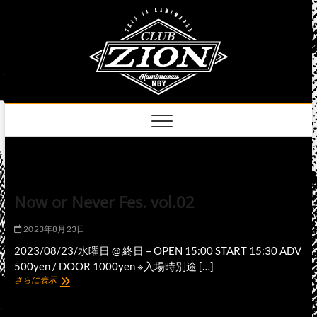
Skip
club
to
名古屋市中区上前
津のライブハウス
content
zion
official
site
Now or Never Fes. vol.02
2023年8月23日
2023/08/23/水曜日 @ 終日 – OPEN 15:00 START 15:30 ADV
500yen / DOOR 1000yen ※入場時別途 […]
Now
さらに表示
or
Never