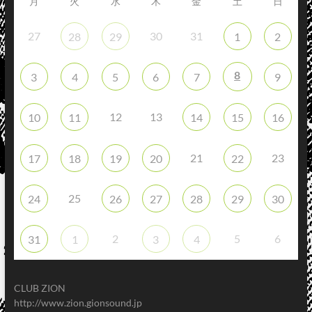
月
火
水
木
金
土
日
27
30
31
28
29
1
2
8
3
4
5
6
7
9
12
13
10
11
14
15
16
21
23
17
18
19
20
22
25
24
26
27
28
29
30
2
5
6
31
1
3
4
CLUB ZION
http://www.zion.gionsound.jp