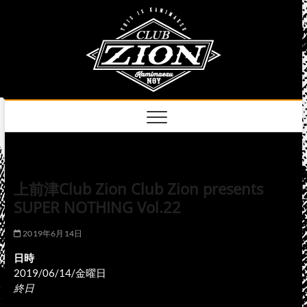
Skip
club
to
名古屋市中区上前
津のライブハウス
content
zion
official
site
上前津Club Zion Club Zion presents
SUPER NOTHING Vol.22
2019年6月14日
日時
2019/06/14/金曜日
終日