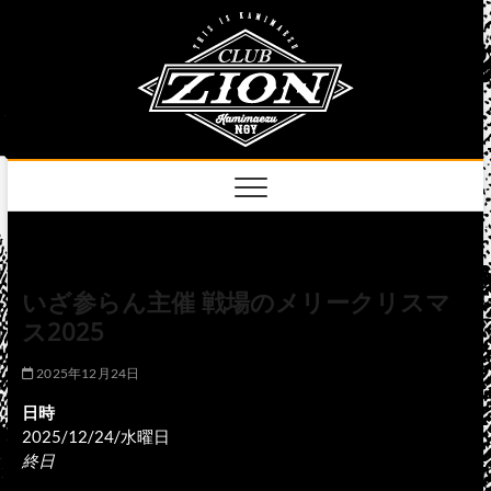
Skip
club
to
名古屋市中区上前
津のライブハウス
content
zion
official
site
いざ参らん主催 戦場のメリークリスマ
ス2025
2025年12月24日
日時
2025/12/24/水曜日
終日