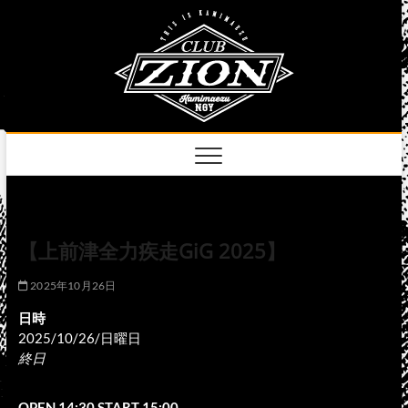
Skip
club
to
名古屋市中区上前
津のライブハウス
content
zion
official
site
【上前津全力疾走GiG 2025】
2025年10月26日
日時
2025/10/26/日曜日
終日
OPEN 14:30 START 15:00