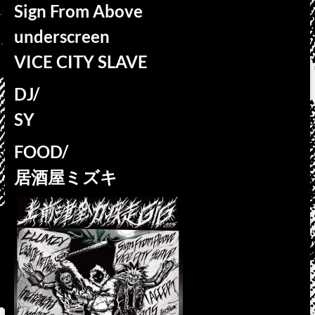
Sign From Above
underscreen
VICE CITY SLAVE
DJ/
SY
FOOD/
居酒屋ミズキ