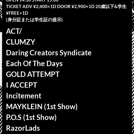
TICKET ADV ¥2,400+1D DOOR ¥2,900+1D 20歳以下&学生
¥FREE+1D
(身分証または学生証の提示)
ACT/
CLUMZY
Daring Creators Syndicate
Each Of The Days
GOLD ATTEMPT
I ACCEPT
Incitement
MAYKLEIN (1st Show)
P.O.S (1st Show)
RazorLads