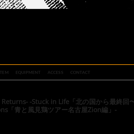
official site
ブハウス
STEM
EQUIPMENT
ACCESS
CONTACT
.19 Returns- -Stuck in Life「北の国から最終回
artoons「青と風見鶏ツアー名古屋Zion編」-