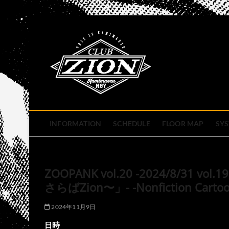
Skip
to
club zion 
content
名古屋市中区上前津のライ
INFORMATION
SCHEDULE
FLOOR MAP
SY
ZOOPANK vol.20 -2024/8/31 vol
さらばZion〜」- -Nonfiction C
2024年11月9日
日時