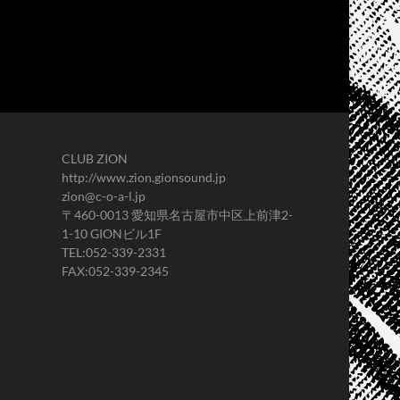
CLUB ZION
http://www.zion.gionsound.jp
zion@c-o-a-l.jp
〒460-0013 愛知県名古屋市中区上前津2-
1-10 GIONビル1F
TEL:052-339-2331
FAX:052-339-2345