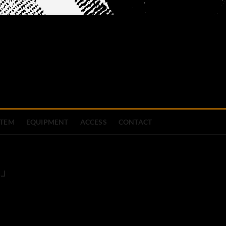
official site
ブハウス
STEM
EQUIPMENT
ACCESS
CONTACT
R」