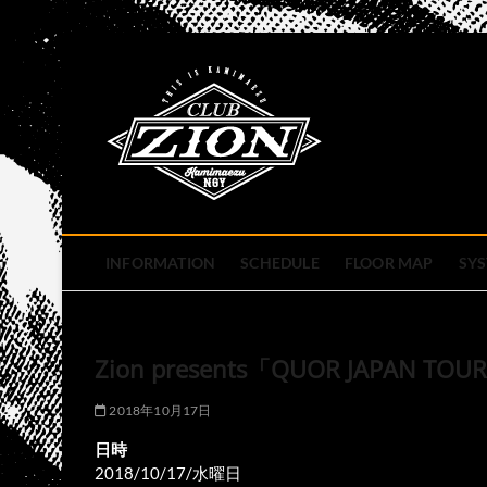
Skip
to
club zion 
content
名古屋市中区上前津のライ
INFORMATION
SCHEDULE
FLOOR MAP
SY
Zion presents「QUOR JAPAN TOU
2018年10月17日
日時
2018/10/17/水曜日