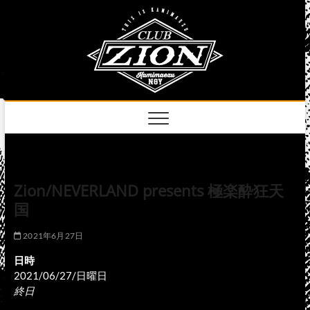
Skip
club
to
名古屋市中区上前
津のライブハウス
content
zion
official
site
Zion/NEVERLAND presents 極楽酔狂天
国
2021年6月27日
日時
2021/06/27/日曜日
終日