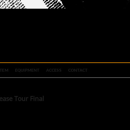
official site
ブハウス
STEM
EQUIPMENT
ACCESS
CONTACT
ase Tour Final