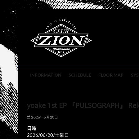
Skip
to
club zion 
content
名古屋市中区上前津のライ
INFORMATION
SCHEDULE
FLOOR MAP
SY
yoake 1st EP 『PULSOGRAPH』 Rele
2026年6月20日
日時
2026/06/20/土曜日