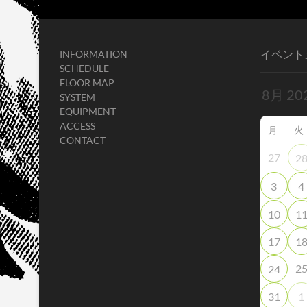
イベント
INFORMATION
SCHEDULE
FLOOR MAP
SYSTEM
EQUIPMENT
ACCESS
月
火
CONTACT
27
2
3
4
10
1
17
1
2
24
31
1