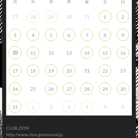
月
火
水
木
金
土
日
27
30
31
28
29
1
2
3
4
5
6
7
8
9
10
12
13
11
14
15
16
21
23
17
18
19
20
22
25
24
26
27
28
29
30
2
5
6
31
1
3
4
CLUB ZION
http://www.zion.gionsound.jp