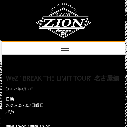
Skip
club
to
名古屋市中区上前
津のライブハウス
content
zion
official
site
WeZ “BREAK THE LIMIT TOUR” 名古屋編
2025年3月30日
日時
2025/03/30/日曜日
終日
開場 12:00 / 開演 12:20