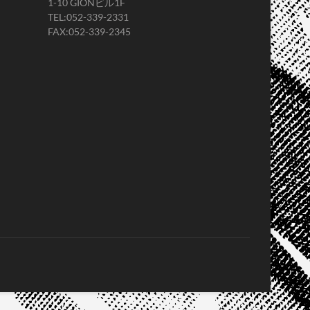
1-10 GIONビル1F
TEL:052-339-2331
FAX:052-339-2345