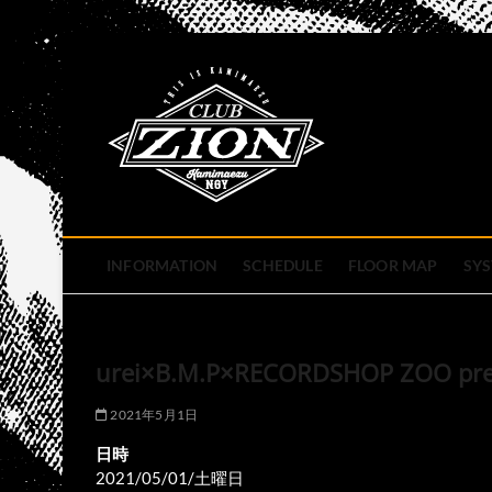
Skip
to
club zion 
content
名古屋市中区上前津のライ
INFORMATION
SCHEDULE
FLOOR MAP
SY
urei×B.M.P×RECORDSHOP ZOO pr
2021年5月1日
日時
2021/05/01/土曜日