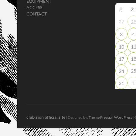
EQUIPMENT
ACCESS
月
火
CONTACT
27
2
3
4
10
1
17
1
2
24
31
1
club zion official site
| Designed by:
Theme Freesia
|
WordPress
| 