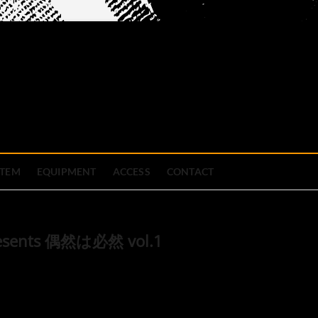
official site
ブハウス
STEM
EQUIPMENT
ACCESS
CONTACT
esents 偶然は必然 vol.1