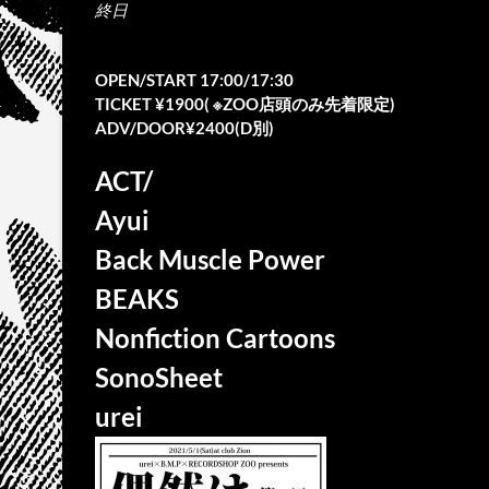
終日
OPEN/START 17:00/17:30
TICKET ¥1900( ※ZOO店頭のみ先着限定)
ADV/DOOR¥2400(D別)
ACT/
Ayui
Back Muscle Power
BEAKS
Nonfiction Cartoons
SonoSheet
urei