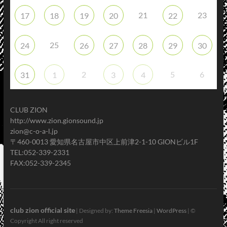
21
23
17
18
19
20
22
25
24
26
27
28
29
30
2
5
6
31
1
3
4
CLUB ZION
http://www.zion.gionsound.jp
zion@c-o-a-l.jp
〒460-0013 愛知県名古屋市中区上前津2-1-10 GIONビル1F
TEL:052-339-2331
FAX:052-339-2345
club zion official site
| Designed by:
Theme Freesia
|
WordPress
| ©
Copyright All right reserved