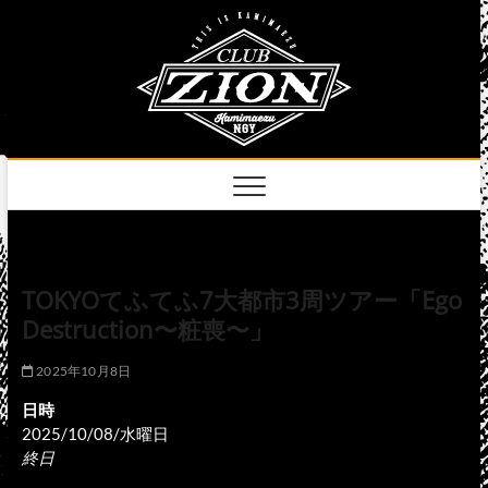
Skip
club
to
名古屋市中区上前
津のライブハウス
content
zion
official
site
TOKYOてふてふ7大都市3周ツアー「Ego
Destruction〜粧喪〜」
2025年10月8日
日時
2025/10/08/水曜日
終日