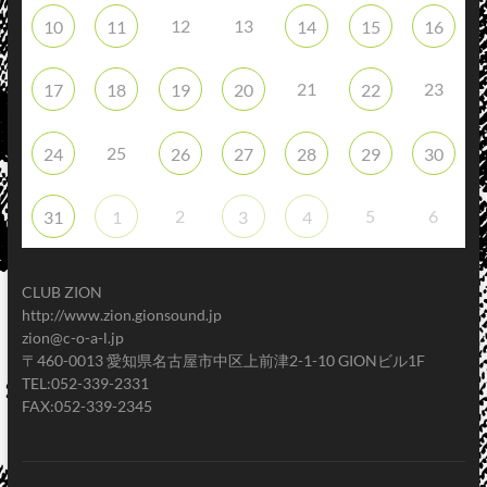
12
13
10
11
14
15
16
21
23
17
18
19
20
22
25
24
26
27
28
29
30
2
5
6
31
1
3
4
CLUB ZION
http://www.zion.gionsound.jp
zion@c-o-a-l.jp
〒460-0013 愛知県名古屋市中区上前津2-1-10 GIONビル1F
TEL:052-339-2331
FAX:052-339-2345