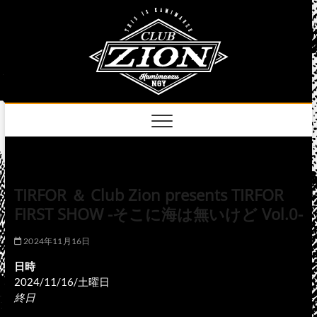
Skip
club
to
名古屋市中区上前
津のライブハウス
content
zion
official
site
TIRFOR ＆ Club Zion presents TIRFOR
FIRST SHOW -そこに海は無いけど Vol.0-
2024年11月16日
日時
2024/11/16/土曜日
終日