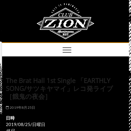
Skip
club
to
名古屋市中区上前
津のライブハウス
content
zion
official
site
The Brat Hall 1st Single 「EARTHLY
SONG/サツキヤマイ」レコ発ライブ
［餓鬼の夜会］
2019年8月25日
日時
2019/08/25/日曜日
終日