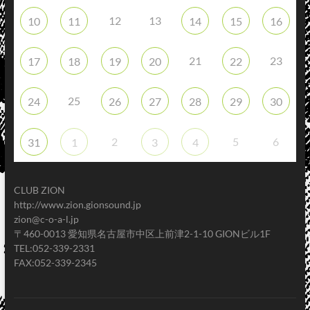
12
13
10
11
14
15
16
21
23
17
18
19
20
22
25
24
26
27
28
29
30
2
5
6
31
1
3
4
CLUB ZION
http://www.zion.gionsound.jp
zion@c-o-a-l.jp
〒460-0013 愛知県名古屋市中区上前津2-1-10 GIONビル1F
TEL:052-339-2331
FAX:052-339-2345