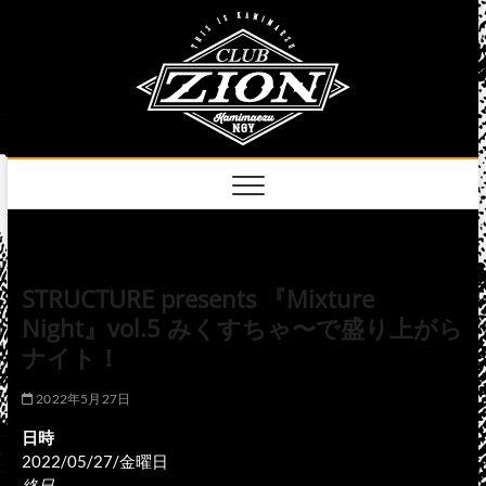
Skip
club
to
名古屋市中区上前
津のライブハウス
content
zion
official
site
STRUCTURE presents 『Mixture
Night』vol.5 みくすちゃ〜で盛り上がら
ナイト！
2022年5月27日
日時
2022/05/27/金曜日
終日