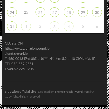
25
24
26
27
28
29
30
2
5
6
31
1
3
4
CLUB ZION
http://www.zion.gionsound.jp
zion@c-o-a-l.jp
〒460-0013 愛知県名古屋市中区上前津2-1-10 GIONビル1F
TEL:052-339-2331
FAX:052-339-2345
club zion official site
| Designed by:
Theme Freesia
|
WordPress
| ©
Copyright All right reserved