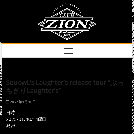
Skip
club
to
名古屋市中区上前
津のライブハウス
content
zion
official
site
SquowL’s Laughter’s release tour “ぶっ
ちぎりLaughter’s”
2025年1月10日
日時
2025/01/10/金曜日
終日