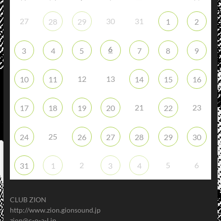
27
30
31
28
29
1
2
6
3
4
5
7
8
9
12
13
10
11
14
15
16
21
23
17
18
19
20
22
25
24
26
27
28
29
30
2
5
6
31
1
3
4
CLUB ZION
http://www.zion.gionsound.jp
zion@c-o-a-l.jp