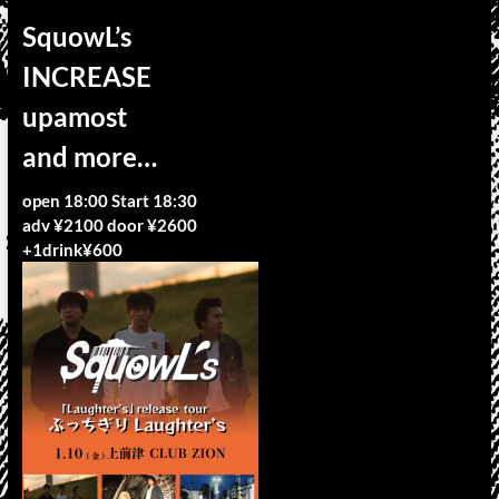
SquowL’s
INCREASE
upamost
and more…
open 18:00 Start 18:30
adv ¥2100 door ¥2600
+1drink¥600